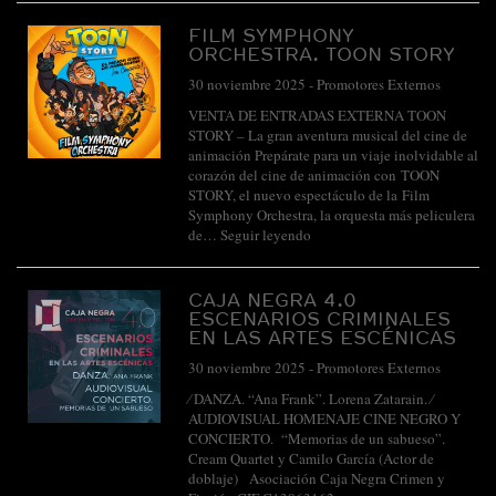
FILM SYMPHONY
ORCHESTRA. TOON STORY
30 noviembre 2025
-
Promotores Externos
VENTA DE ENTRADAS EXTERNA TOON
STORY – La gran aventura musical del cine de
animación Prepárate para un viaje inolvidable al
corazón del cine de animación con TOON
STORY, el nuevo espectáculo de la Film
Symphony Orchestra, la orquesta más peliculera
de…
Seguir leyendo
CAJA NEGRA 4.0
ESCENARIOS CRIMINALES
EN LAS ARTES ESCÉNICAS
30 noviembre 2025
-
Promotores Externos
⁄ DANZA. “Ana Frank”. Lorena Zatarain. ⁄
AUDIOVISUAL HOMENAJE CINE NEGRO Y
CONCIERTO. “Memorias de un sabueso”.
Cream Quartet y Camilo García (Actor de
doblaje) Asociación Caja Negra Crimen y