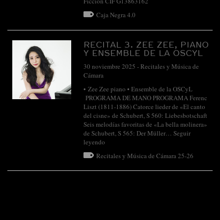
Ficción CIF G13863162
Caja Negra 4.0
RECITAL 3. ZEE ZEE, PIANO
Y ENSEMBLE DE LA OSCYL
30 noviembre 2025
-
Recitales y Música de
Cámara
• Zee Zee piano • Ensemble de la OSCyL
PROGRAMA DE MANO PROGRAMA Ferenc
Liszt (1811-1886) Catorce lieder de «El canto
del cisne» de Schubert, S 560: Liebesbotschaft
Seis melodías favoritas de «La bella molinera»
de Schubert, S 565: Der Müller…
Seguir
leyendo
Recitales y Música de Cámara 25-26