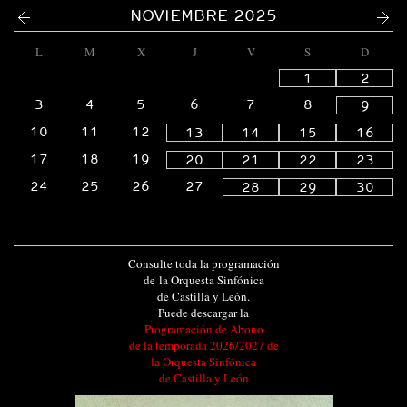
<
>
NOVIEMBRE 2025
L
M
X
J
V
S
D
1
2
3
4
5
6
7
8
9
10
11
12
13
14
15
16
17
18
19
20
21
22
23
24
25
26
27
28
29
30
Consulte toda la programación
de la Orquesta Sinfónica
de Castilla y León.
Puede descargar la
Programación de Abono
de la temporada 2026/2027 de
la Orquesta Sinfónica
de Castilla y León