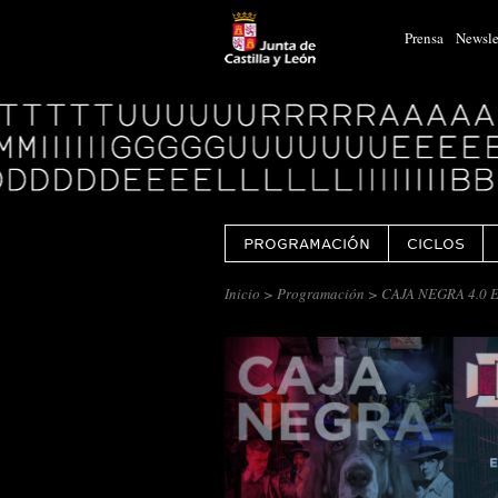
Prensa
Newsle
Logo
Centro
Cultural
Miguel
Delibes
PROGRAMACIÓN
CICLOS
Inicio
>
Programación
> CAJA NEGRA 4.0 Esc