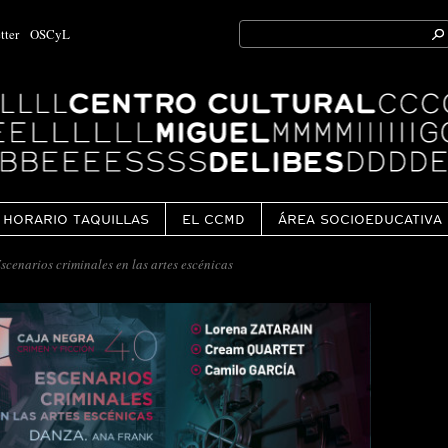
Search
tter
OSCyL
for:
Ok
HORARIO TAQUILLAS
EL CCMD
ÁREA SOCIOEDUCATIVA
enarios criminales en las artes escénicas