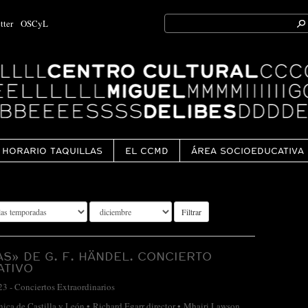
Search
tter
OSCyL
for:
Ok
HORARIO TAQUILLAS
EL CCMD
ÁREA SOCIOEDUCATIVA
Filtrar
AS» DE G. F. HÄNDEL. CONCIERTO
ATIVO
23
-
Conciertos Extraordinarios
nica de Castilla y León • Richard Egarr director • Mhairi Lawson,