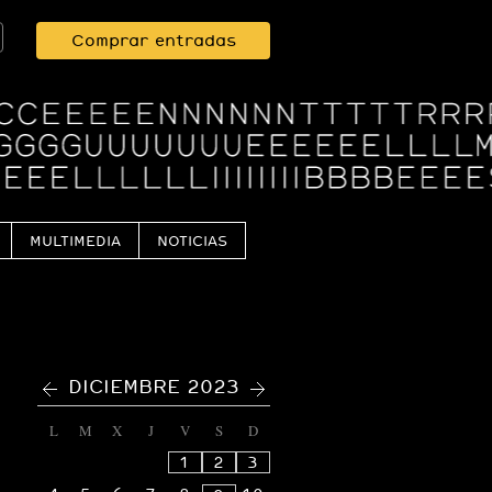
Comprar entradas
MULTIMEDIA
NOTICIAS
<
>
DICIEMBRE 2023
L
M
X
J
V
S
D
1
2
3