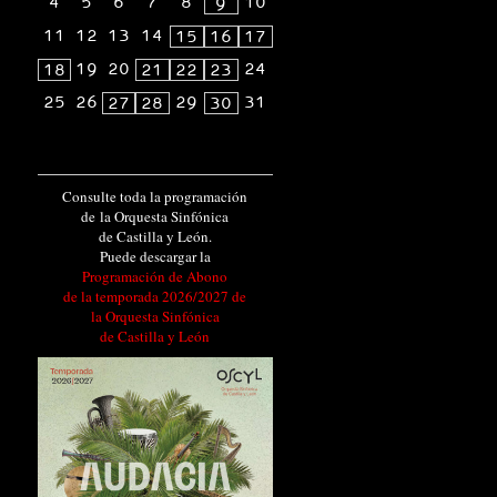
4
5
6
7
8
10
9
11
12
13
14
15
16
17
19
20
24
18
21
22
23
25
26
29
31
27
28
30
Consulte toda la programación
de la Orquesta Sinfónica
de Castilla y León.
Puede descargar la
Programación de Abono
de la temporada 2026/2027 de
la Orquesta Sinfónica
de Castilla y León