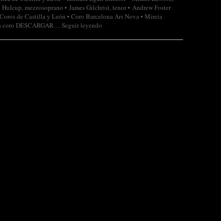
n Hulcup, mezzosoprano • James Gilchrist, tenor • Andrew Foster
 Coros de Castilla y León • Coro Barcelona Ars Nova • Mireia
tora coro DESCARGAR…
Seguir leyendo