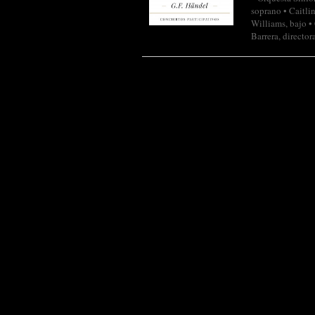
soprano • Caitli
Williams, bajo •
Barrera, direc