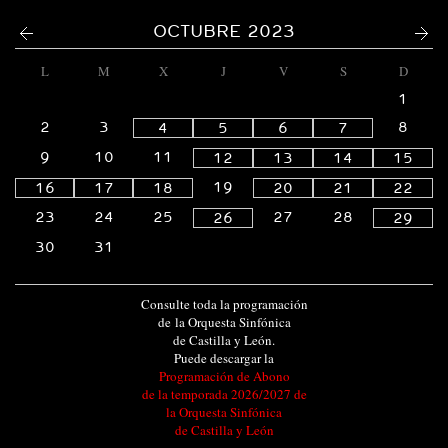
<
>
OCTUBRE 2023
L
M
X
J
V
S
D
1
2
3
8
4
5
6
7
9
10
11
12
13
14
15
19
16
17
18
20
21
22
23
24
25
27
28
26
29
30
31
Consulte toda la programación
de la Orquesta Sinfónica
de Castilla y León.
Puede descargar la
Programación de Abono
de la temporada 2026/2027 de
la Orquesta Sinfónica
de Castilla y León