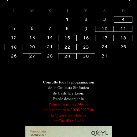
L
M
X
J
V
S
D
1
2
3
4
5
6
7
8
9
10
11
12
13
14
15
16
17
18
20
21
24
25
19
22
23
26
28
31
27
29
30
Consulte toda la programación
de la Orquesta Sinfónica
de Castilla y León.
Puede descargar la
Programación de Abono
de la temporada 2026/2027 de
la Orquesta Sinfónica
de Castilla y León