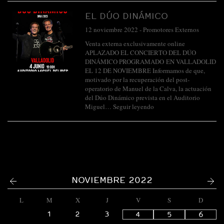
EL DÚO DINÁMICO
12 noviembre 2022
-
Promotores Externos
Venta externa exclusivamente online
APLAZADO EL CONCIERTO DEL DÚO
DINÁMICO PROGRAMADO EN VALLADOLID
EL 12 DE NOVIEMBRE Informamos de que,
motivado por la recuperación del post-
operatorio de Manuel de la Calva, la actuación
del Dúo Dinámico prevista en el Auditorio
Miguel…
Seguir leyendo
<
>
NOVIEMBRE 2022
L
M
X
J
V
S
D
1
2
3
4
5
6