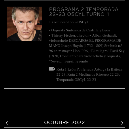
PROGRAMA 2 TEMPORADA
22-23 OSCYL TURNO 1
13 octubre 2022
-
OSCyL
• Orquesta Sinfónica de Castilla y León
• Thierry Fischer, director • Alban Gerhardt,
violonchelo DESCARGA EL PROGRAMA DE
MANO Joseph Haydn (1732-1809) Sinfonía n.º
96 en re mayor, Hob. I:96, “El milagro” Fazil Say
(1970) Concierto para violonchelo y orquesta,
“Never…
Seguir leyendo
Ruta 1 León Ponferrada Astorga la Bañeza
22-23
,
Ruta 2 Medina de Rioseco 22-23
,
Temporada OSCyL 22-23
<
>
OCTUBRE 2022