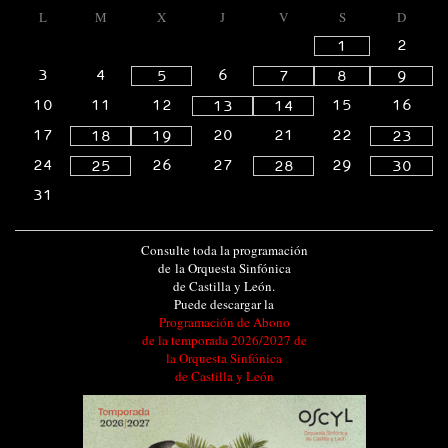
L
M
X
J
V
S
D
2
1
3
4
6
5
7
8
9
10
11
12
15
16
13
14
17
20
21
22
18
19
23
24
26
27
29
25
28
30
31
Consulte toda la programación
de la Orquesta Sinfónica
de Castilla y León.
Puede descargar la
Programación de Abono
de la temporada 2026/2027 de
la Orquesta Sinfónica
de Castilla y León