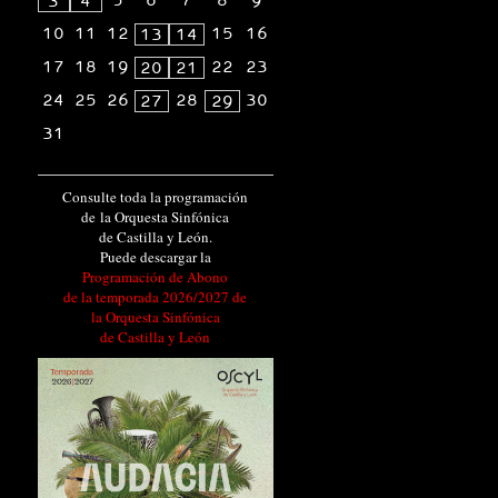
5
6
7
8
9
3
4
10
11
12
15
16
13
14
17
18
19
22
23
20
21
24
25
26
28
30
27
29
31
Consulte toda la programación
de la Orquesta Sinfónica
de Castilla y León.
Puede descargar la
Programación de Abono
de la temporada 2026/2027 de
la Orquesta Sinfónica
de Castilla y León