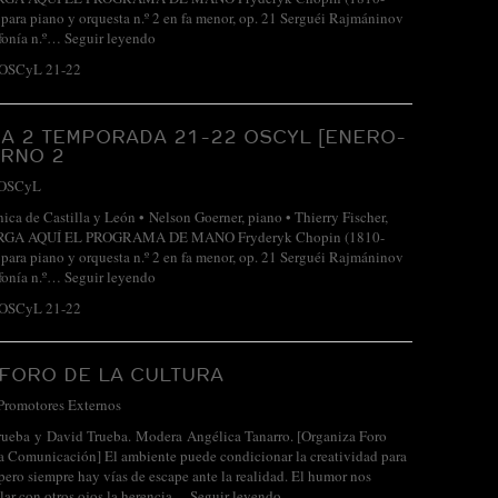
para piano y orquesta n.º 2 en fa menor, op. 21 Serguéi Rajmáninov
fonía n.º…
Seguir leyendo
 OSCyL 21-22
A 2 TEMPORADA 21-22 OSCYL [ENERO-
URNO 2
OSCyL
nica de Castilla y León • Nelson Goerner, piano • Thierry Fischer,
ARGA AQUÍ EL PROGRAMA DE MANO Fryderyk Chopin (1810-
para piano y orquesta n.º 2 en fa menor, op. 21 Serguéi Rajmáninov
fonía n.º…
Seguir leyendo
 OSCyL 21-22
FORO DE LA CULTURA
Promotores Externos
ueba y David Trueba. Modera Angélica Tanarro. [Organiza Foro
a Comunicación] El ambiente puede condicionar la creatividad para
 pero siempre hay vías de escape ante la realidad. El humor nos
lar con otros ojos la herencia…
Seguir leyendo