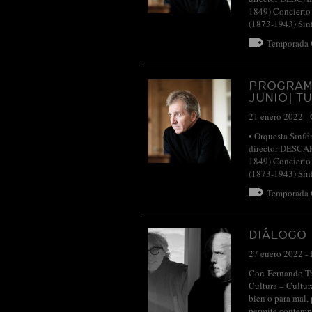
1849) Concierto 
(1873-1943) Sin
Temporada
PROGRAM
JUNIO] T
21 enero 2022
-
• Orquesta Sinfó
director DESC
1849) Concierto 
(1873-1943) Sin
Temporada
DIÁLOGO 
27 enero 2022
-
Con Fernando Tr
Cultura – Cultur
bien o para mal,
permite contemp