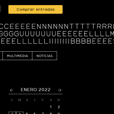
Comprar entradas
MULTIMEDIA
NOTICIAS
<
>
ENERO 2022
L
M
X
J
V
S
D
1
2