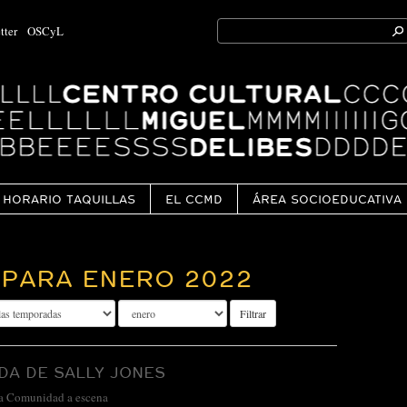
Search
tter
OSCyL
for:
Ok
HORARIO TAQUILLAS
EL CCMD
ÁREA SOCIOEDUCATIVA
PARA ENERO 2022
Filtrar
DA DE SALLY JONES
a Comunidad a escena