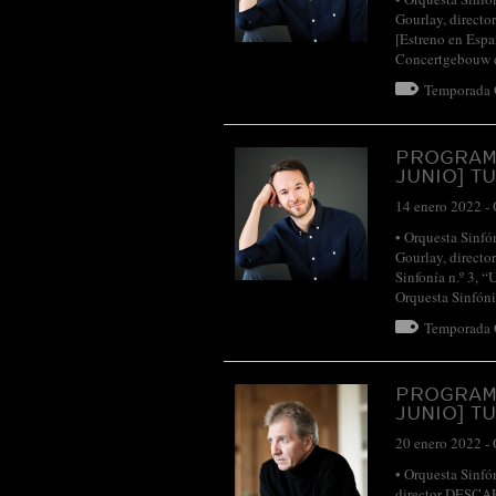
Gourlay, directo
[Estreno en Espa
Concertgebouw
Temporada
PROGRAM
JUNIO] T
14 enero 2022
-
• Orquesta Sinfó
Gourlay, dire
Sinfonía n.º 3, 
Orquesta Sinfó
Temporada
PROGRAM
JUNIO] T
20 enero 2022
-
• Orquesta Sinfó
director DESC