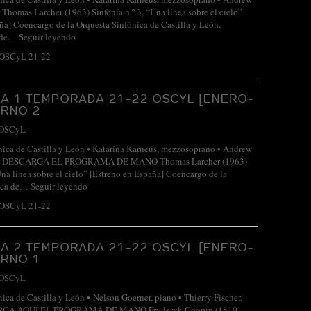
r Thomas Larcher (1963) Sinfonía n.º 3, “Una línea sobre el cielo”
ña] Coencargo de la Orquesta Sinfónica de Castilla y León,
 de…
Seguir leyendo
 OSCyL 21-22
A 1 TEMPORADA 21-22 OSCYL [ENERO-
URNO 2
OSCyL
nica de Castilla y León • Katarina Karneus, mezzosoprano • Andrew
ctor DESCARGA EL PROGRAMA DE MANO Thomas Larcher (1963)
“Una línea sobre el cielo” [Estreno en España] Coencargo de la
nica de…
Seguir leyendo
 OSCyL 21-22
A 2 TEMPORADA 21-22 OSCYL [ENERO-
URNO 1
OSCyL
nica de Castilla y León • Nelson Goerner, piano • Thierry Fischer,
ARGA AQUÍ EL PROGRAMA DE MANO Fryderyk Chopin (1810-