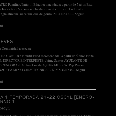
 Familiar / Infantil Edad recomendada: a partir de 5 años Esta
a hace cien años, una noche de tormenta tropical. En lo más
ngla africana, nace una cría de gorila. Ni la luna ni…
Seguir
til
IEVES
a Comunidad a escena
 Familiar / Infantil Edad recomendada: a partir de 5 años Ficha
TOR, DIRECTOR E INTERPRETE: Jaime Santos AYUDANTE DE
CENOGRA-FIA: Ana Luz de A¡idTés MUSICA: Pep Pascual
ACION: María Lesmes TECNICA LUZ Y SONIDO:…
Seguir
til
A 1 TEMPORADA 21-22 OSCYL [ENERO-
URNO 1
OSCyL
nica de Castilla y León • Katarina Karneus, mezzosoprano • Andrew