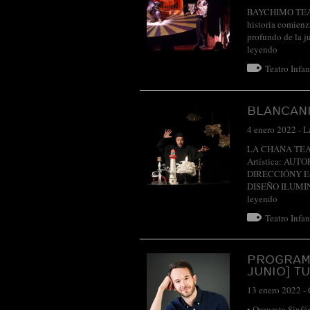
BAYCHIMO TEATRO
historia comienz
profundo de la ju
leyendo
Teatro Infan
BLANCAN
4 enero 2022
-
L
LA CHANA TEATRO
Artística: AU
DIRECCIÓNY ES
DISEÑO ILUMIN
leyendo
Teatro Infan
PROGRAM
JUNIO] T
13 enero 2022
-
• Orquesta Sinfó