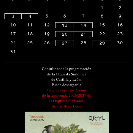
1
2
5
6
7
8
9
3
4
10
11
12
15
16
13
14
17
18
19
22
23
20
21
24
25
26
28
30
27
29
31
Consulte toda la programación
de la Orquesta Sinfónica
de Castilla y León.
Puede descargar la
Programación de Abono
de la temporada 2026/2027 de
la Orquesta Sinfónica
de Castilla y León