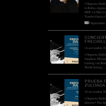
• Orquesta Sinfó
la Rubia, órga
(PDF 3,4 Mb) Ca
Viardot-García 
Septiembre
CONCIER
FRECHIL
14 noviembre 2
• Orquesta Sinfó
Amadeus Mozart 
Ludwig van Beet
WoO6 Solista:
PRUEBA F
ZULOAGA
18 noviembre 2
• Orquesta Sinfó
director • Tres f