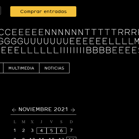
Comprar entradas
MULTIMEDIA
NOTICIAS
<
>
NOVIEMBRE 2021
L
M
X
J
V
S
D
1
2
3
7
4
5
6