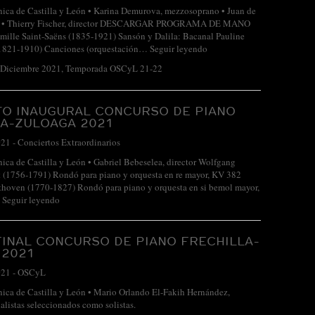
nica de Castilla y León • Karina Demurova, mezzosoprano • Juan de
no • Thierry Fischer, director DESCARGAR PROGRAMA DE MANO
mille Saint-Saëns (1835-1921) Sansón y Dalila: Bacanal Pauline
(1821-1910) Canciones (orquestación…
Seguir leyendo
-Diciembre 2021
,
Temporada OSCyL 21-22
TO INAUGURAL CONCURSO DE PIANO
LA-ZULOAGA 2021
021
-
Conciertos Extraordinarios
nica de Castilla y León • Gabriel Bebeselea, director Wolfgang
(1756-1791) Rondó para piano y orquesta en re mayor, KV 382
hoven (1770-1827) Rondó para piano y orquesta en si bemol mayor,
…
Seguir leyendo
INAL CONCURSO DE PIANO FRECHILLA-
 2021
021
-
OSCyL
nica de Castilla y León • Mario Orlando El-Fakih Hernández,
inalistas seleccionados como solistas.