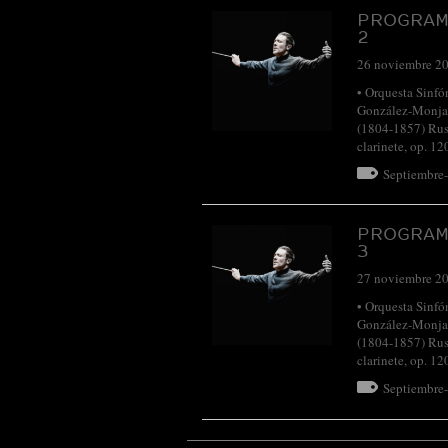
PROGRAM
2
26 noviembre 2
• Orquesta Sinfó
González-Monjas
(1804-1857) Rus
clarinete, op. 12
Septiembre
PROGRAM
3
27 noviembre 2
• Orquesta Sinfó
González-Monjas
(1804-1857) Rus
clarinete, op. 12
Septiembre