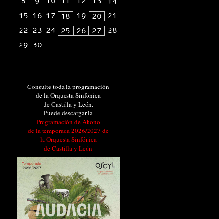
8
9
10
11
12
13
14
15
16
17
19
21
18
20
22
23
24
28
25
26
27
29
30
Consulte toda la programación
de la Orquesta Sinfónica
de Castilla y León.
Puede descargar la
Programación de Abono
de la temporada 2026/2027 de
la Orquesta Sinfónica
de Castilla y León