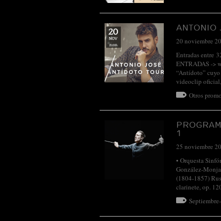
ANTONIO 
20 noviembre 2
Entradas entre 3
ENTRADAS -> www
“Antídoto” cuyo 
videoclip oficia
Otros promo
PROGRAM
1
25 noviembre 2
• Orquesta Sinfó
González-Monjas
(1804-1857) Rus
clarinete, op. 12
Septiembre