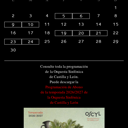
1
2
3
4
7
8
5
6
11
12
13
14
15
9
10
16
17
18
22
19
20
21
25
26
27
28
29
23
24
30
Consulte toda la programación
de la Orquesta Sinfónica
de Castilla y León.
Puede descargar la
Programación de Abono
de la temporada 2026/2027 de
la Orquesta Sinfónica
de Castilla y León