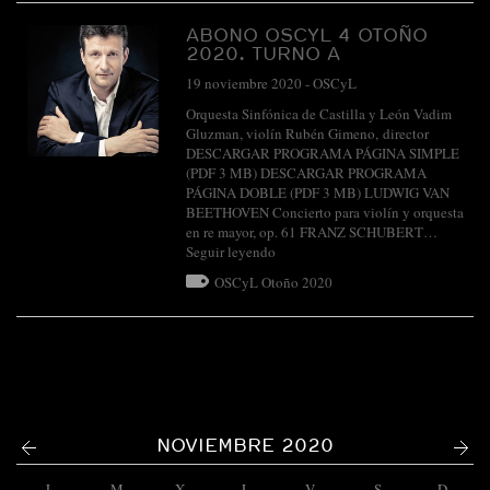
ABONO OSCYL 4 OTOÑO
2020. TURNO A
19 noviembre 2020
-
OSCyL
Orquesta Sinfónica de Castilla y León Vadim
Gluzman, violín Rubén Gimeno, director
DESCARGAR PROGRAMA PÁGINA SIMPLE
(PDF 3 MB) DESCARGAR PROGRAMA
PÁGINA DOBLE (PDF 3 MB) LUDWIG VAN
BEETHOVEN Concierto para violín y orquesta
en re mayor, op. 61 FRANZ SCHUBERT…
Seguir leyendo
OSCyL Otoño 2020
<
>
NOVIEMBRE 2020
L
M
X
J
V
S
D