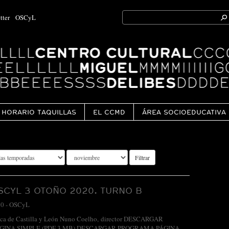
Search
tter
OSCyL
for:
Ok
HORARIO TAQUILLAS
EL CCMD
ÁREA SOCIOEDUCATIVA
Filtrar
CYL 3 OTOÑO 2020. TURNO B
20
-
OSCyL
ica de Castilla y León Nuno Coelho, director DESCARGAR
INA SIMPLE (PDF 3 MB) DESCARGAR PROGRAMA PÁGINA