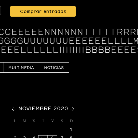
Comprar entradas
MULTIMEDIA
NOTICIAS
<
>
NOVIEMBRE 2020
L
M
X
J
V
S
D
1