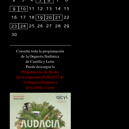
2
3
4
7
8
5
6
11
12
13
14
15
9
10
16
17
18
22
19
20
21
25
26
27
28
29
23
24
30
Consulte toda la programación
de la Orquesta Sinfónica
de Castilla y León.
Puede descargar la
Programación de Abono
de la temporada 2026/2027 de
la Orquesta Sinfónica
de Castilla y León