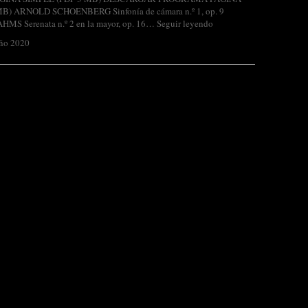
) ARNOLD SCHOENBERG Sinfonía de cámara n.º 1, op. 9
S Serenata n.º 2 en la mayor, op. 16…
Seguir leyendo
ño 2020