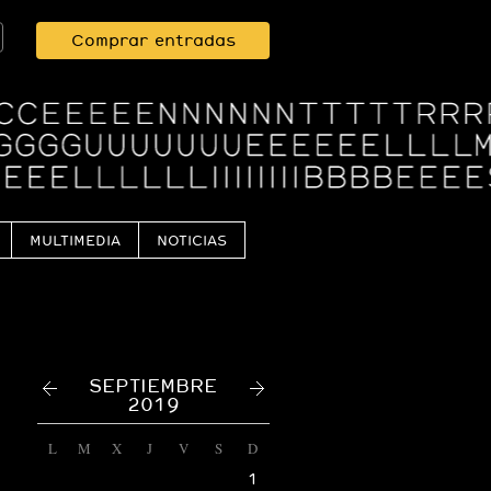
Comprar entradas
MULTIMEDIA
NOTICIAS
<
>
SEPTIEMBRE
2019
L
M
X
J
V
S
D
1