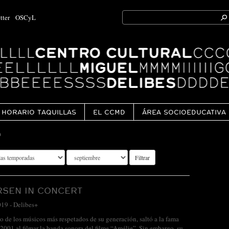
Search
tter
OSCyL
for:
Ok
HORARIO TAQUILLAS
EL CCMD
ÁREA SOCIOEDUCATIVA
9
Filtrar
RSEN IN CONCERT
019
-
Delibes+
o de los músicos más respetados de su generación, saltó a la fama
 2001 al filmar la banda sonora del filme “Amélie”. Sin embargo, su