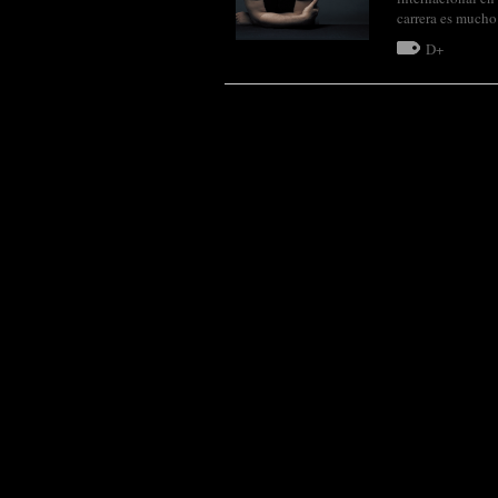
carrera es mucho
D+