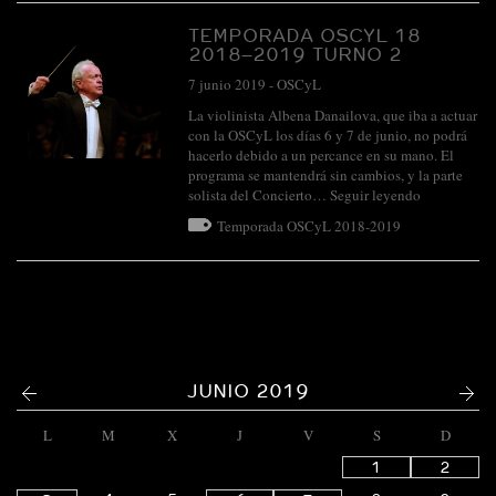
TEMPORADA OSCYL 18
2018–2019 TURNO 2
7 junio 2019
-
OSCyL
La violinista Albena Danailova, que iba a actuar
con la OSCyL los días 6 y 7 de junio, no podrá
hacerlo debido a un percance en su mano. El
programa se mantendrá sin cambios, y la parte
solista del Concierto…
Seguir leyendo
Temporada OSCyL 2018-2019
<
>
JUNIO 2019
L
M
X
J
V
S
D
1
2