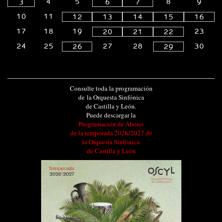
4
5
8
9
3
6
7
10
11
12
13
14
15
16
17
18
19
23
20
21
22
24
25
27
28
30
26
29
Consulte toda la programación
de la Orquesta Sinfónica
de Castilla y León.
Puede descargar la
Programación de Abono
de la temporada 2026/2027 de
la Orquesta Sinfónica
de Castilla y León