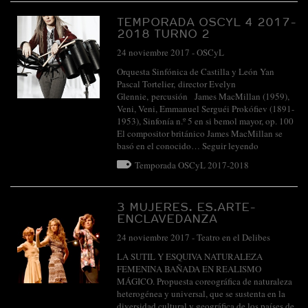
TEMPORADA OSCYL 4 2017-
2018 TURNO 2
24 noviembre 2017
-
OSCyL
Orquesta Sinfónica de Castilla y León Yan
Pascal Tortelier, director Evelyn
Glennie, percusión James MacMillan (1959),
Veni, Veni, Emmanuel Serguéi Prokófiev (1891-
1953), Sinfonía n.º 5 en si bemol mayor, op. 100
El compositor británico James MacMillan se
basó en el conocido…
Seguir leyendo
Temporada OSCyL 2017-2018
3 MUJERES. ES.ARTE-
ENCLAVEDANZA
24 noviembre 2017
-
Teatro en el Delibes
LA SUTIL Y ESQUIVA NATURALEZA
FEMENINA BAÑADA EN REALISMO
MÁGICO. Propuesta coreográfica de naturaleza
heterogénea y universal, que se sustenta en la
diversidad cultural y geográfica de los países de