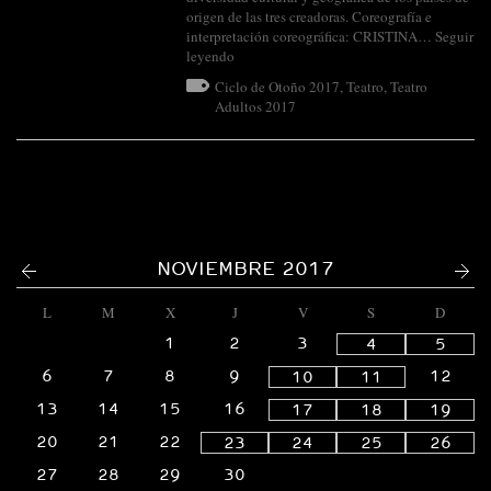
origen de las tres creadoras. Coreografía e
interpretación coreográfica: CRISTINA…
Seguir
leyendo
Ciclo de Otoño 2017
,
Teatro
,
Teatro
Adultos 2017
<
>
NOVIEMBRE 2017
L
M
X
J
V
S
D
1
2
3
4
5
6
7
8
9
12
10
11
13
14
15
16
17
18
19
20
21
22
23
24
25
26
27
28
29
30