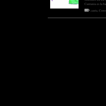
Cantania es la b
canta
,
Coro