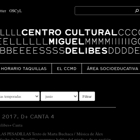
Search
tter
OSCyL
for:
Ok
HORARIO TAQUILLAS
EL CCMD
ÁREA SOCIOEDUCATIVA
Filtrar
 2017. D+ CANTA 4
elibes+ Canta
S PESADILLAS Texto de Marta Buchaca / Música de Àlex
oche de las Pesadillas queremos hablar del miedo y de su gestión.