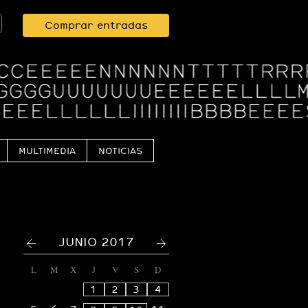
Comprar entradas
MULTIMEDIA
NOTICIAS
<
>
JUNIO 2017
L
M
X
J
V
S
D
1
2
3
4