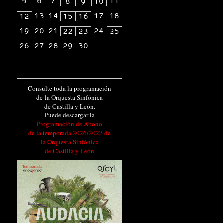
5
6
7
11
8
9
10
13
14
17
18
12
15
16
19
20
21
24
22
23
25
26
27
28
29
30
Consulte toda la programación
de la Orquesta Sinfónica
de Castilla y León.
Puede descargar la
Programación de Abono
de la temporada 2026/2027 de
la Orquesta Sinfónica
de Castilla y León