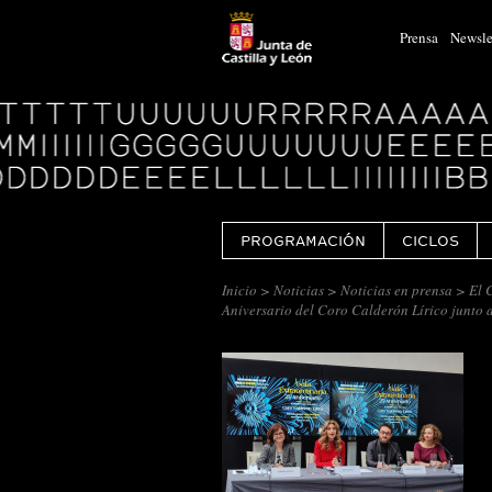
Prensa
Newsle
Logo
Centro
Cultural
Miguel
Delibes
PROGRAMACIÓN
CICLOS
Inicio
>
Noticias
>
Noticias en prensa
> El C
Aniversario del Coro Calderón Lírico junto 