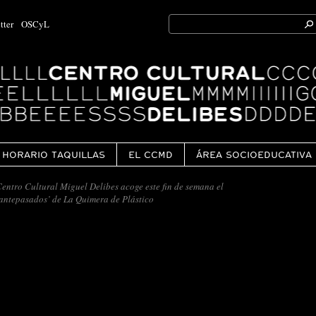
Search
tter
OSCyL
for:
Ok
HORARIO TAQUILLAS
EL CCMD
ÁREA SOCIOEDUCATIVA
entro Cultural Miguel Delibes acoge este fin de semana el
 antepasados’ de La Quimera de Plástico