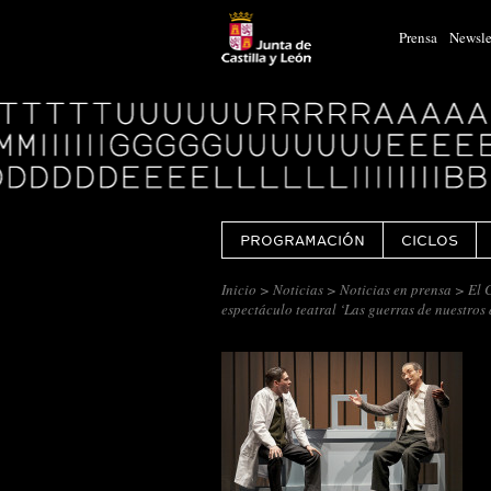
Prensa
Newsle
Logo
Centro
Cultural
Miguel
Delibes
PROGRAMACIÓN
CICLOS
Inicio
>
Noticias
>
Noticias en prensa
> El C
espectáculo teatral ‘Las guerras de nuestros