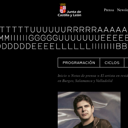
Prensa
Newsle
Logo
Centro
Cultural
Miguel
Delibes
PROGRAMACIÓN
CICLOS
Inicio
>
Notas de prensa
> El artista en resi
en Burgos, Salamanca y Valladolid