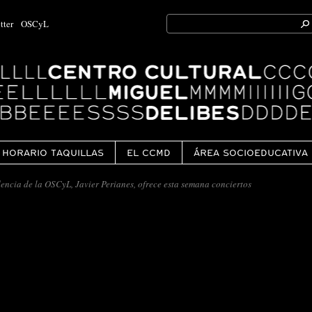
Search
tter
OSCyL
for:
Ok
HORARIO TAQUILLAS
EL CCMD
ÁREA SOCIOEDUCATIVA
dencia de la OSCyL, Javier Perianes, ofrece esta semana conciertos