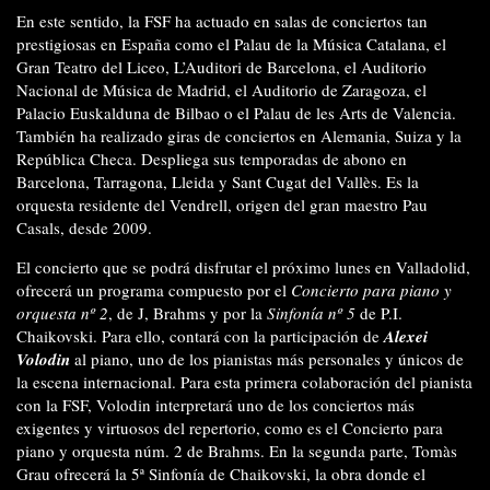
En este sentido, la FSF ha actuado en salas de conciertos tan
prestigiosas en España como el Palau de la Música Catalana, el
Gran Teatro del Liceo, L’Auditori de Barcelona, el Auditorio
Nacional de Música de Madrid, el Auditorio de Zaragoza, el
Palacio Euskalduna de Bilbao o el Palau de les Arts de Valencia.
También ha realizado giras de conciertos en Alemania, Suiza y la
República Checa. Despliega sus temporadas de abono en
Barcelona, Tarragona, Lleida y Sant Cugat del Vallès. Es la
orquesta residente del Vendrell, origen del gran maestro Pau
Casals, desde 2009.
El concierto que se podrá disfrutar el próximo lunes en Valladolid,
ofrecerá un programa compuesto por el
Concierto para piano y
orquesta nº 2
, de J, Brahms y por la
Sinfonía nº 5
de P.I.
Chaikovski. Para ello, contará con la participación de
Alexei
Volodin
al piano, uno de los pianistas más personales y únicos de
la escena internacional. Para esta primera colaboración del pianista
con la FSF, Volodin interpretará uno de los conciertos más
exigentes y virtuosos del repertorio, como es el Concierto para
piano y orquesta núm. 2 de Brahms. En la segunda parte, Tomàs
Grau ofrecerá la 5ª Sinfonía de Chaikovski, la obra donde el