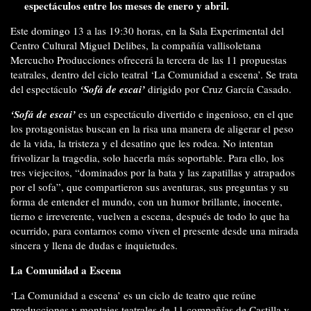
espectáculos entre los meses de enero y abril.
Este domingo 13 a las 19:30 horas, en la Sala Experimental del
Centro Cultural Miguel Delibes, la compañía vallisoletana
Mercucho Producciones ofrecerá la tercera de las 11 propuestas
teatrales, dentro del ciclo teatral ‘La Comunidad a escena’. Se trata
del espectáculo
‘Sofá de escai’
dirigido por Cruz García Casado.
‘Sofá de escai’
es un espectáculo divertido e ingenioso, en el que
los protagonistas buscan en la risa una manera de aligerar el peso
de la vida, la tristeza y el desatino que les rodea. No intentan
frivolizar la tragedia, solo hacerla más soportable. Para ello, los
tres viejecitos, “dominados por la bata y las zapatillas y atrapados
por el sofa”, que compartieron sus aventuras, sus preguntas y su
forma de entender el mundo, con un humor brillante, inocente,
tierno e irreverente, vuelven a escena, después de todo lo que ha
ocurrido, para contarnos como viven el presente desde una mirada
sincera y llena de dudas e inquietudes.
La Comunidad a Escena
‘La Comunidad a escena’ es un ciclo de teatro que reúne
producciones y montajes teatrales de 11 compañías de Castilla y