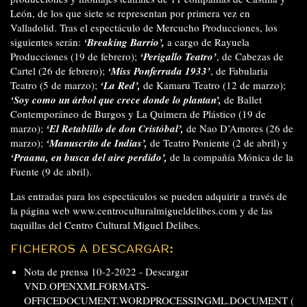
León, de los que siete se representan por primera vez en
Valladolid. Tras el espectáculo de Mercucho Producciones, los
siguientes serán:
‘Breaking Barrio’,
a cargo de Rayuela
Producciones (19 de febrero);
‘Perigallo Teatro’
, de Cabezas de
Cartel (26 de febrero);
‘Miss Ponferrada 1933’
, de Fabularia
Teatro (5 de marzo);
‘La Red’,
de Kamaru Teatro (12 de marzo);
‘Soy como un árbol que crece donde lo plantan’,
de Ballet
Contemporáneo de Burgos y La Quimera de Plástico (19 de
marzo);
‘El Retablillo de don Cristóbal’,
de Nao D’Amores (26 de
marzo);
‘Manuscrito de Indias’,
de Teatro Poniente (2 de abril) y
‘Praana, en busca del aire perdido’,
de la compañía Mónica de la
Fuente (9 de abril).
Las entradas para los espectáculos se pueden adquirir a través de
la página web
www.centroculturalmigueldelibes.com
y de las
taquillas del Centro Cultural Miguel Delibes.
FICHEROS A DESCARGAR:
Nota de prensa 10-2-2022 -
Descargar
VND.OPENXMLFORMATS-
OFFICEDOCUMENT.WORDPROCESSINGML.DOCUMENT (