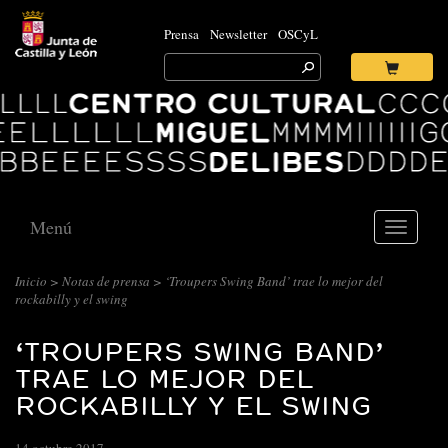
Prensa
Newsletter
OSCyL
Search
for:
Ok
Logo
Centro
Cultural
Miguel
Delibes
Menú
Toggle
navigati
Inicio
>
Notas de prensa
> ‘Troupers Swing Band’ trae lo mejor del
rockabilly y el swing
‘TROUPERS SWING BAND’
TRAE LO MEJOR DEL
ROCKABILLY Y EL SWING