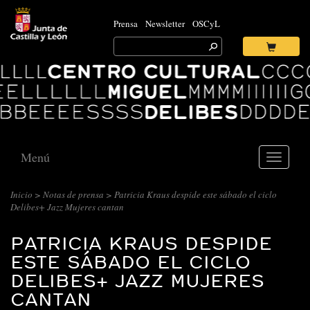
Prensa
Newsletter
OSCyL
Search
for:
Ok
Logo
Centro
Cultural
Miguel
Delibes
Menú
Toggle
navigati
Inicio
>
Notas de prensa
> Patricia Kraus despide este sábado el ciclo
Delibes+ Jazz Mujeres cantan
PATRICIA KRAUS DESPIDE
ESTE SÁBADO EL CICLO
DELIBES+ JAZZ MUJERES
CANTAN