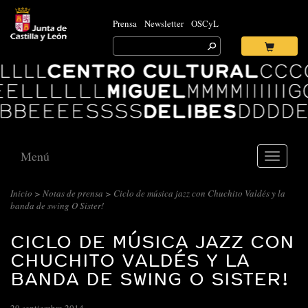
Prensa
Newsletter
OSCyL
Search
for:
Ok
Logo
Centro
Cultural
Miguel
Delibes
Menú
Toggle
navigati
Inicio
>
Notas de prensa
> Ciclo de música jazz con Chuchito Valdés y la
banda de swing O Sister!
CICLO DE MÚSICA JAZZ CON
CHUCHITO VALDÉS Y LA
BANDA DE SWING O SISTER!