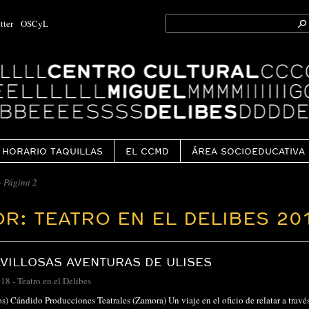
Search
tter
OSCyL
for:
Ok
HORARIO TAQUILLAS
EL CCMD
ÁREA SOCIOEDUCATIVA
>
Página 2
R: TEATRO EN EL DELIBES 20
VILLOSAS AVENTURAS DE ULISES
018
-
Teatro en el Delibes
ños) Cándido Producciones Teatrales (Zamora) Un viaje en el oficio de relatar a trav