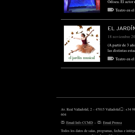
Odisea. El actor
Teatro en e
EL JARDÍ
18 noviembre 2
(A partir de 3 añ
las distintas est
Teatro en e
Av. Real Valladolid, 2 – 47015 Valladolid
: +34 9
604
:
Email Info CCMD
–
:
Email Prensa
Todos los datos de salas, programas, fechas e intérp