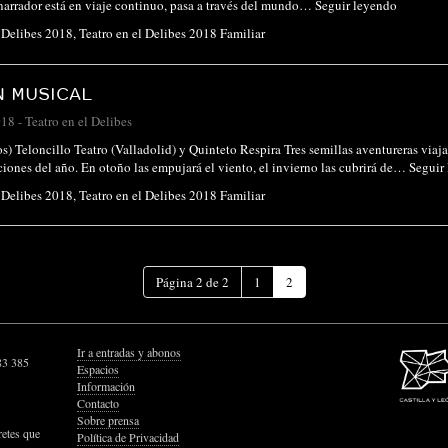
 narrador está en viaje continuo, pasa a través del mundo…
Seguir leyendo
l Delibes 2018
,
Teatro en el Delibes 2018 Familiar
N MUSICAL
018
-
Teatro en el Delibes
os) Teloncillo Teatro (Valladolid) y Quinteto Respira Tres semillas aventureras viaja
aciones del año. En otoño las empujará el viento, el invierno las cubrirá de…
Seguir
l Delibes 2018
,
Teatro en el Delibes 2018 Familiar
(Página
Página 2 de 2
1
2
actual)
Ir a entradas y abonos
83 385
Espacios
Información
Contacto
Sobre prensa
retes que
Política de Privacidad