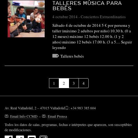
TALLERES MÚSICA PARA
BEBÉS
4 octubre 2014
-
Conciertos Extraordinarios
Sábado 4 de octubre de 2014 5 € por persona y
taller (máximo 2 adultos por niño) 10.30 h. (0 a
12 meses) máximo 12 bebés 12.00 h. (1 y 2
años) máximo 12 bebés 17.00 h. (3 a 5…
Seguir
leyendo
Talleres bebés
(Página
1
2
3
4
actual)
Av. Real Valladolid, 2 – 47015 Valladolid
: +34 983 385 604
:
Email Info CCMD
–
:
Email Prensa
Todos los datos de salas, programas, fechas e intérpretes que aparecen, son susceptibles
de modificaciones.