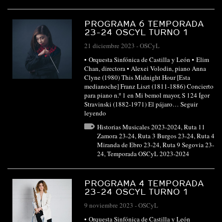
PROGRAMA 6 TEMPORADA
23-24 OSCYL TURNO 1
21 diciembre 2023
-
OSCyL
• Orquesta Sinfónica de Castilla y León • Elim
Chan, directora • Alexei Volodin, piano Anna
Clyne (1980) This Midnight Hour [Esta
medianoche] Franz Liszt (1811-1886) Concierto
para piano n.º 1 en Mi bemol mayor, S 124 Ígor
Stravinski (1882-1971) El pájaro…
Seguir
leyendo
Historias Musicales 2023-2024
,
Ruta 11
Zamora 23-24
,
Ruta 3 Burgos 23-24
,
Ruta 4
Miranda de Ebro 23-24
,
Ruta 9 Segovia 23-
24
,
Temporada OSCyL 2023-2024
PROGRAMA 4 TEMPORADA
23-24 OSCYL TURNO 1
9 noviembre 2023
-
OSCyL
• Orquesta Sinfónica de Castilla y León