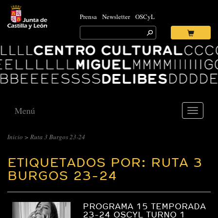
Prensa
Newsletter
OSCyL
Search
for:
Ok
Logo
Centro
Cultural
Miguel
Delibes
Menú
Toggle
navigati
Inicio
>
Ruta 3 Burgos 23-24
ETIQUETADOS POR: RUTA 3
BURGOS 23-24
PROGRAMA 15 TEMPORADA
23-24 OSCYL TURNO 1