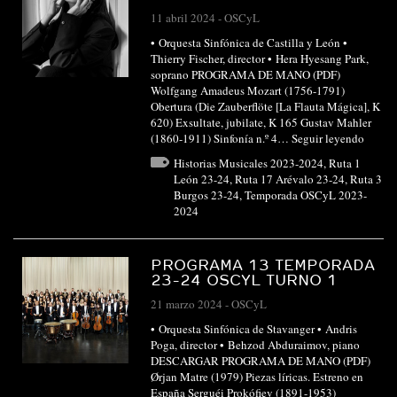
11 abril 2024
-
OSCyL
• Orquesta Sinfónica de Castilla y León •
Thierry Fischer, director • Hera Hyesang Park,
soprano PROGRAMA DE MANO (PDF)
Wolfgang Amadeus Mozart (1756-1791)
Obertura (Die Zauberflöte [La Flauta Mágica], K
620) Exsultate, jubilate, K 165 Gustav Mahler
(1860-1911) Sinfonía n.º 4…
Seguir leyendo
Historias Musicales 2023-2024
,
Ruta 1
León 23-24
,
Ruta 17 Arévalo 23-24
,
Ruta 3
Burgos 23-24
,
Temporada OSCyL 2023-
2024
PROGRAMA 13 TEMPORADA
23-24 OSCYL TURNO 1
21 marzo 2024
-
OSCyL
• Orquesta Sinfónica de Stavanger • Andris
Poga, director • Behzod Abduraimov, piano
DESCARGAR PROGRAMA DE MANO (PDF)
Ørjan Matre (1979) Piezas líricas. Estreno en
España Serguéi Prokófiev (1891-1953)