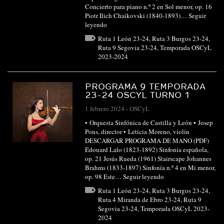
Concierto para piano n.º 2 en Sol menor, op. 16
Piotr Ilich Chaikovski (1840-1893)…
Seguir
leyendo
Ruta 1 León 23-24
,
Ruta 3 Burgos 23-24
,
Ruta 9 Segovia 23-24
,
Temporada OSCyL
2023-2024
PROGRAMA 9 TEMPORADA
23-24 OSCYL TURNO 1
1 febrero 2024
-
OSCyL
• Orquesta Sinfónica de Castilla y León • Josep
Pons, director • Leticia Moreno, violín
DESCARGAR PROGRAMA DE MANO (PDF)
Édouard Lalo (1823-1892) Sinfonía española,
op. 21 Jesús Rueda (1961) Stairscape Johannes
Brahms (1833-1897) Sinfonía n.º 4 en Mi menor,
op. 98 Este…
Seguir leyendo
Ruta 1 León 23-24
,
Ruta 3 Burgos 23-24
,
Ruta 4 Miranda de Ebro 23-24
,
Ruta 9
Segovia 23-24
,
Temporada OSCyL 2023-
2024