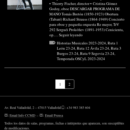
• Thierry Fischer, director • Cristina Gómez
Godoy, oboe DESCARGAR PROGRAMA DE
MANO Tomás Bretón (1850-1923) Obertura
(Tabaré) Richard Strauss (1864-1949) Concierto
para oboe y pequeña orquesta Re mayor, TrV
292 Serguéi Prokófiev (1891-1953) Cenicienta,
op.…
Seguir leyendo
Historias Musicales 2023-2024
,
Ruta 1
León 23-24
,
Ruta 12 Ávila 23-24
,
Ruta 3
Burgos 23-24
,
Ruta 9 Segovia 23-24
,
Temporada OSCyL 2023-2024
(Página
1
2
actual)
Av. Real Valladolid, 2 – 47015 Valladolid
: +34 983 385 604
:
Email Info CCMD
–
:
Email Prensa
Todos los datos de salas, programas, fechas e intérpretes que aparecen, son susceptibles
de modificaciones.