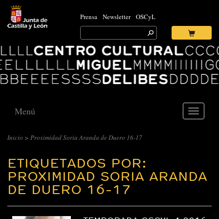
Prensa
Newsletter
OSCyL
Search
for:
Ok
Logo
Centro
Cultural
Miguel
Delibes
Menú
Toggle
navigati
Inicio
>
Proximidad Soria Aranda de Duero 16-17
ETIQUETADOS POR:
PROXIMIDAD SORIA ARANDA
DE DUERO 16-17