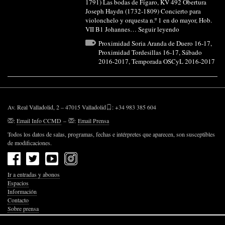
1791) Las bodas de Fígaro, KV 492 Obertura
Joseph Haydn (1732-1809) Concierto para
violonchelo y orquesta n.º 1 en do mayor, Hob.
VII B1 Johannes…
Seguir leyendo
Proximidad Soria Aranda de Duero 16-17
,
Proximidad Tordesillas 16-17
,
Sábado
2016-2017
,
Temporada OSCyL 2016-2017
Av. Real Valladolid, 2 – 47015 Valladolid
: +34 983 385 604
:
Email Info CCMD
–
:
Email Prensa
Todos los datos de salas, programas, fechas e intérpretes que aparecen, son susceptibles
de modificaciones.
Ir a entradas y abonos
Espacios
Información
Contacto
Sobre prensa
Política de Privacidad