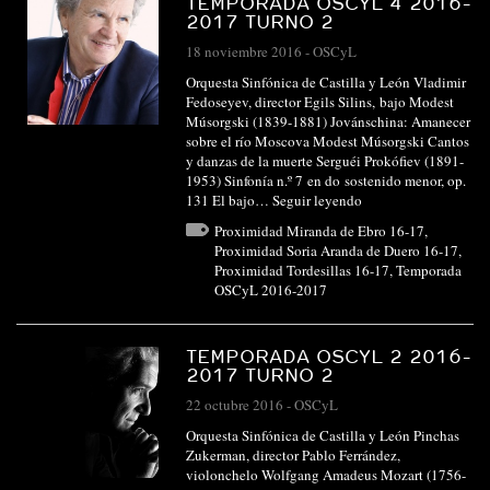
TEMPORADA OSCYL 4 2016-
2017 TURNO 2
18 noviembre 2016
-
OSCyL
Orquesta Sinfónica de Castilla y León Vladimir
Fedoseyev, director Egils Silins, bajo Modest
Músorgski (1839-1881) Jovánschina: Amanecer
sobre el río Moscova Modest Músorgski Cantos
y danzas de la muerte Serguéi Prokófiev (1891-
1953) Sinfonía n.º 7 en do sostenido menor, op.
131 El bajo…
Seguir leyendo
Proximidad Miranda de Ebro 16-17
,
Proximidad Soria Aranda de Duero 16-17
,
Proximidad Tordesillas 16-17
,
Temporada
OSCyL 2016-2017
TEMPORADA OSCYL 2 2016-
2017 TURNO 2
22 octubre 2016
-
OSCyL
Orquesta Sinfónica de Castilla y León Pinchas
Zukerman, director Pablo Ferrández,
violonchelo Wolfgang Amadeus Mozart (1756-