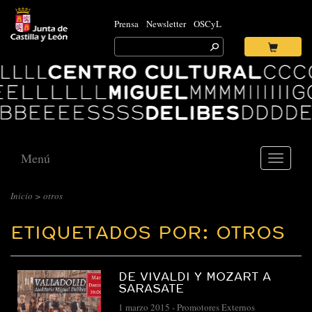
Prensa
Newsletter
OSCyL
Search
for:
Ok
Logo
Centro
Cultural
Miguel
Delibes
Menú
Toggle
navigati
Inicio
>
otros
ETIQUETADOS POR: OTROS
DE VIVALDI Y MOZART A
SARASATE
1 marzo 2015
-
Promotores Externos