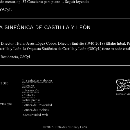
n do menor, op. 37 Concierto para piano…
Seguir leyendo
OSCyL
 SINFÓNICA DE CASTILLA Y LEÓN
Director Titular Jesús López Cobos, Director Emérito (1940-2018) Eliahu Inbal, P
Castilla y León, la Orquesta Sinfónica de Castilla y León (OSCyL) tiene su sede e
 Residencia
,
OSCyL
Ir a entradas y abonos
83 385
Espacios
Información
Contacto
Sobre prensa
retes que
Política de Privacidad
Política de Cookies
Accesibilidad Web
© 2026 Junta de Castilla y León