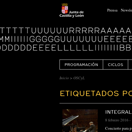
Prensa
Newsle
Logo
Centro
Cultural
Miguel
Delibes
PROGRAMACIÓN
CICLOS
Inicio
>
OSCyL
ETIQUETADOS P
INTEGRAL
8 febrero 2016
-
Concierto para p