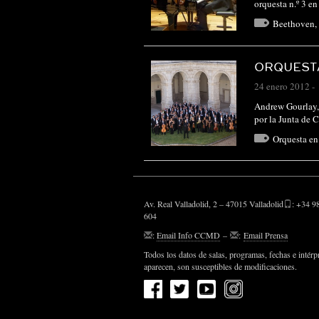
orquesta n.º 3 e
Beethoven
,
ORQUESTA
24 enero 2012
-
Andrew Gourlay, 
por la Junta de 
Orquesta en
Av. Real Valladolid, 2 – 47015 Valladolid
: +34 9
604
:
Email Info CCMD
–
:
Email Prensa
Todos los datos de salas, programas, fechas e intérp
aparecen, son susceptibles de modificaciones.