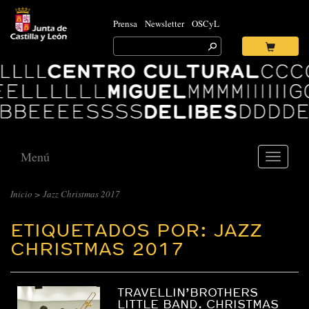
Prensa
Newsletter
OSCyL
Search
for:
Ok
Logo
Centro
Cultural
Miguel
Delibes
Menú
Toggle
navigati
Inicio
>
Jazz Christmas 2017
ETIQUETADOS POR: JAZZ
CHRISTMAS 2017
TRAVELLIN’BROTHERS
LITTLE BAND. CHRISTMAS