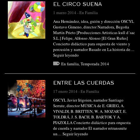
EL CIRCO SUENA
1 marzo 2014
-
En Familia
Ana Hernández, idea, guión y dirección OSCYL
Gustavo Gimeno, director Narradora, Begoña
Martín Prieto [Producciones Artisticas kull d´sac
S.L.] Felipe, Alfonso Alonso [El Gran Rufus]
Concierto didáctico para orquesta de viento y
percusión y narrador Basado en La historia de…
Seguir leyendo
En familia
,
Temporada 2014
ENTRE LAS CUERDAS
17 enero 2014
-
En Familia
OSCYL Javier Irigoien, narrador Santiago
Serrate, director MÚSICA de E. GRIEG, A.
VIVALDI, B. BRITTEN, W. A. MOZART, E.
TOLDRÁ, J. S. BACH, B. BARTOK Y A.
PIAZOLLA Concierto didáctico para orquesta
de cuerda y narrador El narrador retransmite
un…
Seguir leyendo