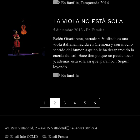
En familia
,
Temporada 2014
LA VIOLA NO ESTÁ SOLA
5 diciembre 2013
-
En Familia
Belén Otxotorena, narradora Violinda es una
viola italiana, nacida en Cremona y con mucho
sentido del humor, a quien le ha desaparecido la
cuerda del sol. Hace tiempo que no puede tocar
y, además, está sola así que, para no…
Seguir
leyendo
En familia
(Página
1
2
3
4
5
6
actual)
Av. Real Valladolid, 2 – 47015 Valladolid
: +34 983 385 604
:
Email Info CCMD
–
:
Email Prensa