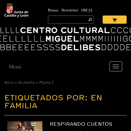
Prensa
Newsletter
OSCyL
Search
for:
Ok
Logo
Centro
Cultural
Miguel
Delibes
Menú
Toggle
navigati
Inicio
>
En familia
>
Página 2
ETIQUETADOS POR: EN
FAMILIA
RESPIRANDO CUENTOS