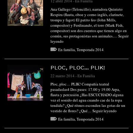
12 abril 2014
-
En Familia
Ana Gallego (Teloncillo), narradora Quinteto
Respira (flauta, oboe y corno inglés, clarinete,
trompa y fagot) El patito feo (John Mills,
compositor) y Ferdinando, el toro (Mark Fish,
compositor) son dos cuentos que tienen algo en
común, sus protagonistas son animales.…
Seguir
leyendo
En familia
,
Temporada 2014
PLOC, PLOC… PLIK!
22 marzo 2014
-
En Familia
Ploc, ploc… PLIK! Compañía teatral
pasadaslas4 Dos pases: 17.00 y 19.00 Arpa,
flauta y percusión ¿Has ESCUCHADO alguna
vez el sonido del agua cuando cae de la ropa
tendida? ¿Qué ritmos esconden las gotas de un
vestido de flores? ¿Qué…
Seguir leyendo
En familia
,
Temporada 2014