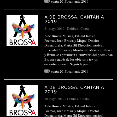
canta 2018
,
cantania 2019
A DE BROSSA. CANTANIA
2019
31 mayo 2019
-
Delibes+ Canta
A de Brossa. Música, Eduard Iniesta
Poemas, Joan Brossa y Miquel Desclot
Dramaturgia, Marta Gil Dirección musical,
Elisenda Carrasco y Montserrat Meneses Blanca
y Bruna se aproximan al universo del poeta Joan
Brossa a través de los objetos y textos
encontrados en…
Seguir leyendo
canta 2018
,
cantania 2019
A DE BROSSA. CANTANIA
2019
30 mayo 2019
-
Delibes+ Canta
A de Brossa. Música, Eduard Iniesta
Poemas, Joan Brossa y Miquel Desclot
Dramaturgia, Marta Gil Dirección musical,