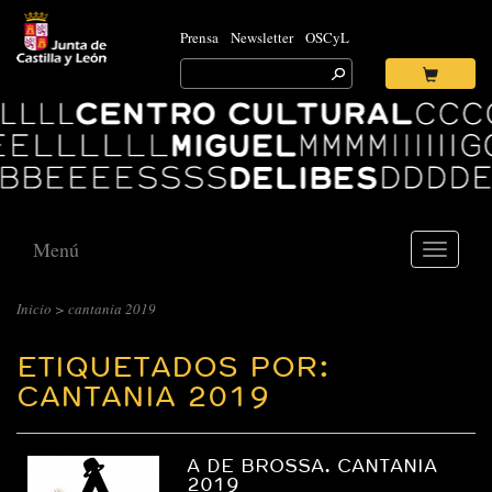
Prensa
Newsletter
OSCyL
Search
for:
Ok
Logo
Centro
Cultural
Miguel
Delibes
Menú
Toggle
navigati
Inicio
>
cantania 2019
ETIQUETADOS POR:
CANTANIA 2019
A DE BROSSA. CANTANIA
2019