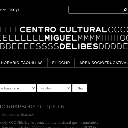
Search
tter
OSCyL
for:
Ok
HORARIO TAQUILLAS
EL CCMD
ÁREA SOCIOEDUCATIVA
Filtrar
IC RHAPSODY OF QUEEN
-
Promotores Externos
ody Of QUEEN, el espectáculo internacional que ha arrasado en
ue han visto más de 1.000.000 personas, vuelve con un NUEVO