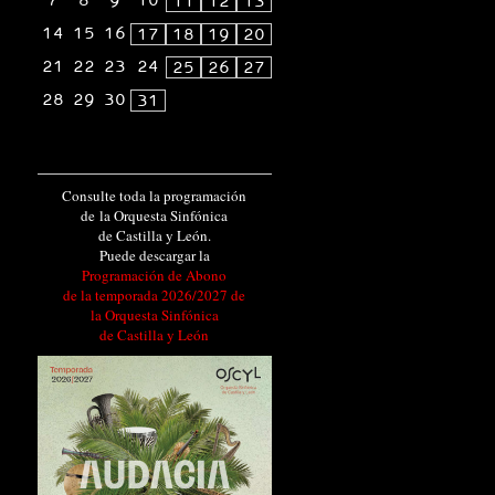
7
8
9
10
11
12
13
14
15
16
17
18
19
20
21
22
23
24
25
26
27
28
29
30
31
Consulte toda la programación
de la Orquesta Sinfónica
de Castilla y León.
Puede descargar la
Programación de Abono
de la temporada 2026/2027 de
la Orquesta Sinfónica
de Castilla y León