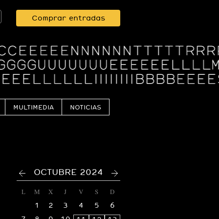
Comprar entradas
MULTIMEDIA
NOTICIAS
<
>
OCTUBRE 2024
L
M
X
J
V
S
D
1
2
3
4
5
6