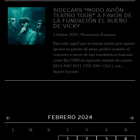
SIDECARS “MODO AVIÓN
TEATRO TOUR” A FAVOR DE
LA FUNDACIÓN EL SUEÑO
DE VICKY
4 febrero 2024
-
Promotores Externos
Para todo aquel que no pueda asistir, pero quiere
aportar su granito de arena, podéis sumaros al
concierto a través de una transferencia bancaria
como fila CERO al siguiente número de cuenta:
ES14 2085 8432 1703 3001 1262 y con…
Seguir leyendo
<
>
FEBRERO 2024
L
M
X
J
V
S
D
1
2
3
4