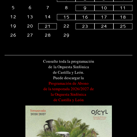
5
6
7
8
9
10
11
12
13
14
15
16
17
18
19
20
22
21
23
24
25
26
27
28
29
Consulte toda la programación
de la Orquesta Sinfónica
de Castilla y León.
Puede descargar la
Programación de Abono
de la temporada 2026/2027 de
la Orquesta Sinfónica
de Castilla y León