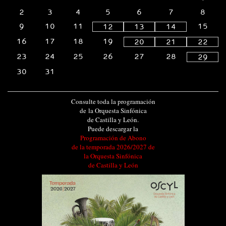
2
3
4
5
6
7
8
9
10
11
15
12
13
14
16
17
18
19
20
21
22
23
24
25
26
27
28
29
30
31
Consulte toda la programación
de la Orquesta Sinfónica
de Castilla y León.
Puede descargar la
Programación de Abono
de la temporada 2026/2027 de
la Orquesta Sinfónica
de Castilla y León