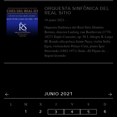
ORQUESTA SINFÓNICA DEL
REAL SITIO
19 junio 2021
-
Orquesta Sinfónica del Real Sitio Dimitris
Botinis, director Ludwig van Beethoven (1770-
1827) Triple Concerto, op. 56 I. Allegro II. Largo
III. Rondo alla polaca Jaime Naya, violín Sofía
Egea, violonchelo Pelayo Ciria, piano Ígor
Stravinski (1882-1971) Suite «El Pájaro de…
Seguir leyendo
<
>
JUNIO 2021
L
M
X
J
V
S
D
1
2
6
3
4
5