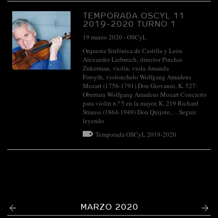
TEMPORADA OSCYL 11
2019-2020 TURNO 1
19 marzo 2020
-
OSCyL
Orquesta Sinfónica de Castilla y León
Alexander Liebreich, director Pinchas
Zukerman, violín, viola Amanda
Forsyth, violonchelo Wolfgang Amadeus
Mozart (1756-1791) Don Giovanni, K. 527:
Obertura Wolfgang Amadeus Mozart Concierto
para violín n.º 5 en la mayor, K. 219 Richard
Strauss (1864-1949) Don Quijote,…
Seguir
leyendo
Temporada OSCyL 2019-2020
<
>
MARZO 2020