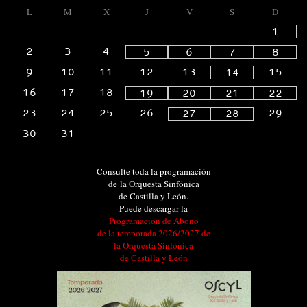
L
M
X
J
V
S
D
1
2
3
4
5
6
7
8
9
10
11
12
13
15
14
16
17
18
19
20
21
22
23
24
25
26
29
27
28
30
31
Consulte toda la programación
de la Orquesta Sinfónica
de Castilla y León.
Puede descargar la
Programación de Abono
de la temporada 2026/2027 de
la Orquesta Sinfónica
de Castilla y León