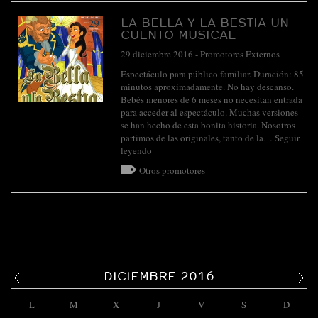
LA BELLA Y LA BESTIA UN
CUENTO MUSICAL
29 diciembre 2016
-
Promotores Externos
Espectáculo para público familiar. Duración: 85
minutos aproximadamente. No hay descanso.
Bebés menores de 6 meses no necesitan entrada
para acceder al espectáculo. Muchas versiones
se han hecho de esta bonita historia. Nosotros
partimos de las originales, tanto de la…
Seguir
leyendo
Otros promotores
<
>
DICIEMBRE 2016
L
M
X
J
V
S
D