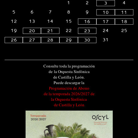
1
2
4
3
5
6
7
8
9
10
11
12
13
14
15
16
17
18
19
22
24
25
20
21
23
31
26
27
28
29
30
Consulte toda la programación
de la Orquesta Sinfónica
de Castilla y León.
Puede descargar la
Programación de Abono
de la temporada 2026/2027 de
la Orquesta Sinfónica
de Castilla y León