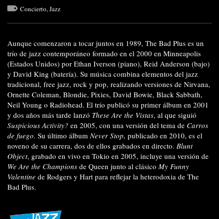
Concierto
,
Jazz
Aunque comenzaron a tocar juntos en 1989, The Bad Plus es un
trío de jazz contemporáneo formado en el 2000 en Minneapolis
(Estados Unidos) por Ethan Iverson (piano), Reid Anderson (bajo)
y David King (batería). Su música combina elementos del jazz
tradicional, free jazz, rock y pop, realizando versiones de Nirvana,
Ornette Coleman, Blondie, Pixies, David Bowie, Black Sabbath,
Neil Young o Radiohead. El trío publicó su primer álbum en 2001
y dos años más tarde lanzó
These Are the Vistas
, al que siguió
Suspicious Activity?
en 2005, con una versión del tema de
Carros
de fuego
. Su último álbum
Never Stop,
publicado en 2010, es el
noveno de su carrera, dos de ellos grabados en directo.
Blunt
Object
, grabado en vivo en Tokio en 2005, incluye una versión de
We Are the Champions
de Queen junto al clásico
My Funny
Valentine
de Rodgers y Hart para reflejar la heterodoxia de The
Bad Plus.