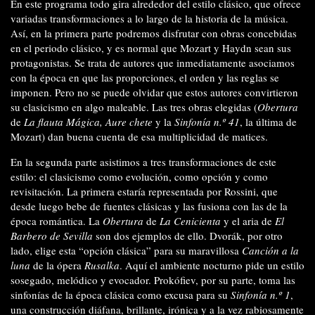
En este programa todo gira alrededor del estilo clásico, que ofrece
variadas transformaciones a lo largo de la historia de la música.
Así, en la primera parte podremos disfrutar con obras concebidas
en el periodo clásico, y es normal que Mozart y Haydn sean sus
protagonistas. Se trata de autores que inmediatamente asociamos
con la época en que las proporciones, el orden y las reglas se
imponen. Pero no se puede olvidar que estos autores convirtieron
su clasicismo en algo maleable. Las tres obras elegidas (
Obertura
de
La flauta Mágica, Aure chete
y la
Sinfonía n.º 41
, la última de
Mozart) dan buena cuenta de esa multiplicidad de matices.
En la segunda parte asistimos a tres transformaciones de este
estilo: el clasicismo como evolución, como opción y como
revisitación. La primera estaría representada por Rossini, que
desde luego bebe de fuentes clásicas y las fusiona con las de la
época romántica. La
Obertura
de
La Cenicienta
y el aria de
El
Barbero de Sevilla
son dos ejemplos de ello. Dvorák, por otro
lado, elige esta “opción clásica” para su maravillosa
Canción a la
luna
de la ópera
Rusalka
. Aquí el ambiente nocturno pide un estilo
sosegado, melódico y evocador. Prokófiev, por su parte, toma las
sinfonías de la época clásica como excusa para su
Sinfonía n.º 1
,
una construcción diáfana, brillante, irónica y a la vez rabiosamente