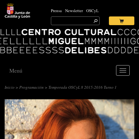
Prensa
Newsletter
OSCyL
Search
for:
Ok
Logo
Centro
Cultural
Miguel
Delibes
Menú
Toggle
navigati
Inicio
>
Programación
> Temporada OSCyL 8 2015-2016 Turno 1