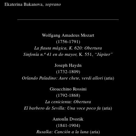
Ekaterina Bakanova,
soprano
Wolfgang Amadeus Mozart
(1756-1791)
La flauta mágica, K. 620: Obertura
Sinfonía n.º 41 en do mayor,
K. 551,
“Júpiter”
Joseph Haydn
(1732-1809)
Orlando Paladino: Aure chete, verdi allori
(aria)
Gioacchino Rossini
(1792-1868)
La cenicienta: Obertura
El barbero de Sevilla: Una voce poco fa
(aria)
AntonÍn Dvorák
(1841-1904)
Rusalka: Canción a la luna
(aria)