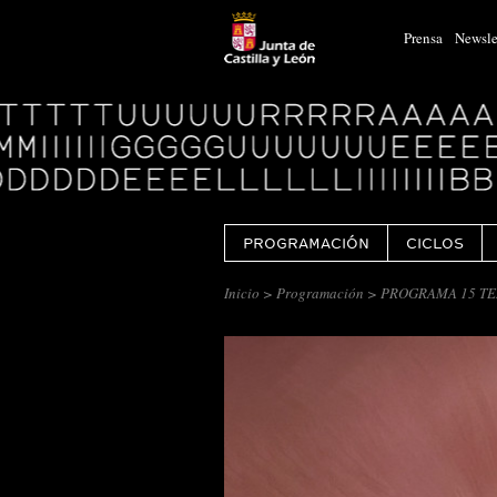
Prensa
Newsle
Logo
Centro
Cultural
Miguel
Delibes
PROGRAMACIÓN
CICLOS
Inicio
>
Programación
> PROGRAMA 15 TE