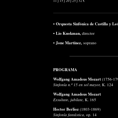
11 ∫ 15 ∫ 20 ∫ 25 ∫ 32 €
•
Orquesta Sinfónica de Castilla y Le
•
Lio Kuokman,
director
•
Jone Martínez,
soprano
PROGRAMA
Wolfgang Amadeus Mozart
(1756-17
Sinfonía n.º 15 en sol mayor,
K. 124
Wolfgang Amadeus Mozart
Exsultate, jubilate,
K. 165
Hector Berlioz
(1803-1869)
Sinfonía fantástica,
op. 14