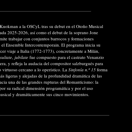
 Kuokman a la OSCyL tras su debut en el Otoño Musical
rada 2025-2026, así como el debut de la soprano Jone
rmite trabajar con conjuntos barrocos y formaciones
el Ensemble Intercontemporain. El programa inicia su
cer viaje a Italia (1772-1773), concretamente a Milán,
sultate, jubilate
fue compuesto para el castrato Venanzio
ra, y refleja la audacia del compositor salzburgués para
lo virtuoso cercano a lo operístico. La
Sinfonía n.º 15
forma
más ligeras y alejadas de la profundidad dramática de las
acia una de las grandes rupturas del Romanticismo: la
por su radical dimensión programática y por el uso
musical y dramáticamente sus cinco movimientos.