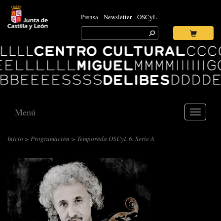
Prensa
Newsletter
OSCyL
Search
for:
Ok
Logo
Centro
Cultural
Miguel
Delibes
Menú
Toggle
navigati
Inicio
>
Programación
> Temporada OSCyL 6. Serie A