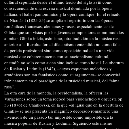
cultural sepultada desde el último tercio del siglo xviii como
consecuencia de una escena musical dominada por la ópera
italiana, el ballet pantomímico y la opéra-comique. En el reinado
de Nicolás I (1825-55) se amplía el repertorio con las óperas
románticas francesas, alemanas y rusas, especialmente las de
Glinka que son vistas por los jóvenes compositores como modelos
a imitar. Glinka inicia, asimismo, otra tradición en la música rusa
anterior a la Revolución: el diletantismo entendido no como falta
de pericia profesional sino como oposición radical a una vida
musical que coherentemente con su nacionalismo cultural,
entendía no solo como ajena sino incluso como hostil. La obertura
de Ruslan y Ludmila (1842), –cuyos esquemas melódicos y
armónicos son tan fantásticos como su argumento– se convertirá
irónicamente en el paradigma de la rusicidad musical, del “alma
rusa”.
La otra cara de la moneda, la occidentalista, la ofrecen las
Variaciones sobre un tema rococó para violonchelo y orquesta op.
33 (1876) de Chaikovski, en la que –al igual que en la obertura de
Glinka– se nos presenta un magnífico decorado romántico; una
invención de un pasado tan imposible como imposible era la
música popular de Ruslan y Ludmila. Siguiendo este mismo