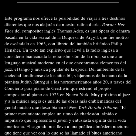
Este programa nos ofrece la posibilidad de viajar a tres destinos
diferentes que nos alejarán de nuestra rutina diaria.
Powder Her
Face
del compositor inglés Thomas Àdes, es una ópera de cámara
basada en la vida sexual de la Duquesa de Argyll, que fue motivo
de escándalo en 1963, con libreto del también británico Philip
Hensher. Un texto tan explícito que llevó a la radio inglesa a
considerar inadecuada la retransimisión de la obra, se une a un
lenguaje musical moderno en el que encontramos elementos del
jazz, el tango y música popular de la época. Del ambiente de la
sociedad londinense de los años 60, viajaremos de la mano de la
pianista Judith Jáuregui a los norteamericanos años 20, a través del
Concierto para piano de Gershwin que estrenó el propio
compositor al piano en 1925 en Nueva York. Muy próxima al jazz
y a la música negra es una de las obras más emblemáticas del
genial músico que describía en el
New York Herald Tribune
: “El
primer movimiento emplea un ritmo de charlestón, rápido e
impulsivo que representa el joven y entusiasta espíritu de la vida
americana. El segundo nos lleva a una poética atmósfera nocturna
que tiene que ver con lo que se ha llamado el blues americano