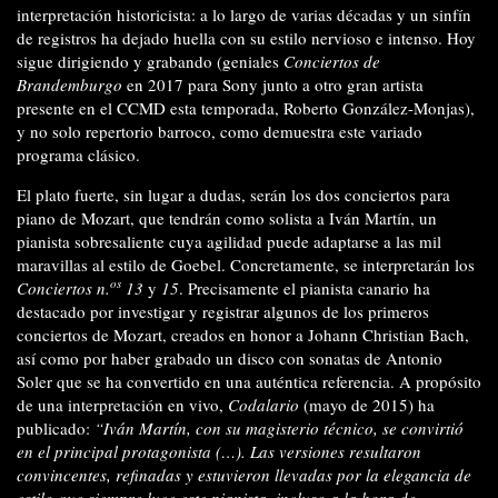
interpretación historicista: a lo largo de varias décadas y un sinfín
de registros ha dejado huella con su estilo nervioso e intenso. Hoy
sigue dirigiendo y grabando (geniales
Conciertos de
Brandemburgo
en 2017 para Sony junto a otro gran artista
presente en el CCMD esta temporada, Roberto González-Monjas),
y no solo repertorio barroco, como demuestra este variado
programa clásico.
El plato fuerte, sin lugar a dudas, serán los dos conciertos para
piano de Mozart, que tendrán como solista a Iván Martín, un
pianista sobresaliente cuya agilidad puede adaptarse a las mil
maravillas al estilo de Goebel. Concretamente, se interpretarán los
os
Conciertos n.
13
y
15
. Precisamente el pianista canario ha
destacado por investigar y registrar algunos de los primeros
conciertos de Mozart, creados en honor a Johann Christian Bach,
así como por haber grabado un disco con sonatas de Antonio
Soler que se ha convertido en una auténtica referencia. A propósito
de una interpretación en vivo,
Codalario
(mayo de 2015) ha
publicado:
“Iván Martín, con su magisterio técnico, se convirtió
en el principal protagonista (…). Las versiones resultaron
convincentes, refinadas y estuvieron llevadas por la elegancia de
estilo que siempre luce este pianista, incluso a la hora de