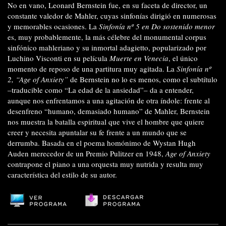
No en vano, Leonard Bernstein fue, en su faceta de director, un
constante valedor de Mahler, cuyas sinfonías dirigió en numerosas
y memorables ocasiones. La
Sinfonía nº 5 en Do sostenido menor
es, muy probablemente, la más célebre del monumental corpus
sinfónico mahleriano y su inmortal adagietto, popularizado por
Luchino Visconti en su película
Muerte en Venecia
, el único
momento de reposo de una partitura muy agitada. La
Sinfonía nº
2, “Age of Anxiety”
de Bernstein no lo es menos, como el subtítulo
–traducible como “La edad de la ansiedad”– da a entender,
aunque nos enfrentamos a una agitación de otra índole: frente al
desenfreno “humano, demasiado humano” de Mahler, Bernstein
nos muestra la batalla espiritual que vive el hombre que quiere
creer y necesita apuntalar su fe frente a un mundo que se
derrumba. Basada en el poema homónimo de Wystan Hugh
Auden merecedor de un Premio Pulitzer en 1948,
Age of Anxiety
contrapone el piano a una orquesta muy nutrida y resulta muy
característica del estilo de su autor.