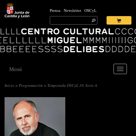
Prensa
Newsletter
OSCyL
Search
for:
Ok
Logo
Centro
Cultural
Miguel
Delibes
Menú
Toggle
navigati
Inicio
>
Programación
> Temporada OSCyL 10. Serie A