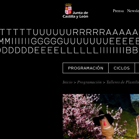
Prensa
Newsle
Logo
Centro
Cultural
Miguel
Delibes
PROGRAMACIÓN
CICLOS
Inicio
>
Programación
> Talleres de Plastil