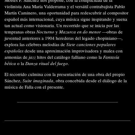
Moisés P. Sánchez nos propone, con la complicidad de la
violinista Ana María Valderrama y el versátil contrabajista Pablo
Martín Caminero, una oportunidad para redescubrir al compositor
español más internacional, cuya música sigue inspirando y suena
tan actual como visionaria. Un recorrido que se inicia por las
tempranas obras
Nocturno
y
Mazurca en do menor
—obras de
juventud anteriores a 1904 herederas del legado chopiniano—,
explora las célebres melodías de
Siete canciones populares
españolas
desde una aproximación improvisadora y malea con
armonías de
jazz
hitos del catálogo falliano como la
Fantasía
bética
o la
Danza ritual del fuego
.
El recorrido culmina con la presentación de una obra del propio
Sánchez,
Suite imaginada
, obra concebida desde el diálogo de la
música de Falla con el presente.