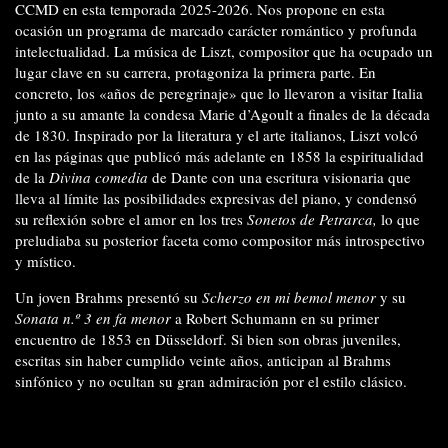
CCMD en esta temporada 2025-2026. Nos propone en esta
ocasión un programa de marcado carácter romántico y profunda
intelectualidad. La música de Liszt, compositor que ha ocupado un
lugar clave en su carrera, protagoniza la primera parte. En
concreto, los «años de peregrinaje» que lo llevaron a visitar Italia
junto a su amante la condesa Marie d’Agoult a finales de la década
de 1830. Inspirado por la literatura y el arte italianos, Liszt volcó
en las páginas que publicó más adelante en 1858 la espiritualidad
de la
Divina comedia
de Dante con una escritura visionaria que
lleva al límite las posibilidades expresivas del piano, y condensó
su reflexión sobre el amor en los tres
Sonetos de Petrarca,
lo que
preludiaba su posterior faceta como compositor más introspectivo
y místico.
Un joven Brahms presentó su
Scherzo en mi bemol menor
y su
Sonata n.º 3 en fa menor
a Robert Schumann en su primer
encuentro de 1853 en Düsseldorf. Si bien son obras juveniles,
escritas sin haber cumplido veinte años, anticipan al Brahms
sinfónico y no ocultan su gran admiración por el estilo clásico.